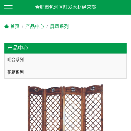
欢迎访问合肥市包河区旺发木材经营部网站！
合肥市包河区旺发木材经营部
XML地图
|
在线留言
|
网站地图
首页
产品中心
屏风系列
产品中心
吧台系列
花箱系列
酒柜系列
垃圾箱系列
凉亭系列
木屋系列