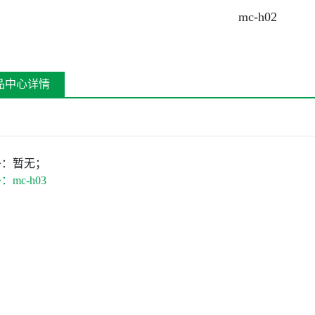
mc-h02
品中心详情
条：
暂无；
条：
mc-h03