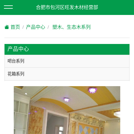
欢迎访问合肥市包河区旺发木材经营部网站！
合肥市包河区旺发木材经营部
XML地图
|
在线留言
|
网站地图
首页
产品中心
塑木、生态木系列
产品中心
吧台系列
花箱系列
酒柜系列
垃圾箱系列
凉亭系列
木屋系列